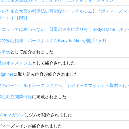
さいたま市大宮の都度払い可能なパーソナルジム】「ボディーズマ
ポート！【PR】
イエットでは終わらない！日常の健康に寄りそうBodyIsMine（ボ
接で安心指導 パーソナルジムBody Is Mineが開店1ヶ月
入事例
として紹介されました
宮のオススメジム
として紹介されました
ign me
に取り組み内容が紹介されました
宮のパーソナルトレーニングジム『ボディーズマイン』へ取材へ行
業生独立開業情報
に掲載されました
t Mapマガジン
にジムが紹介されました
ディーズマインが紹介されました