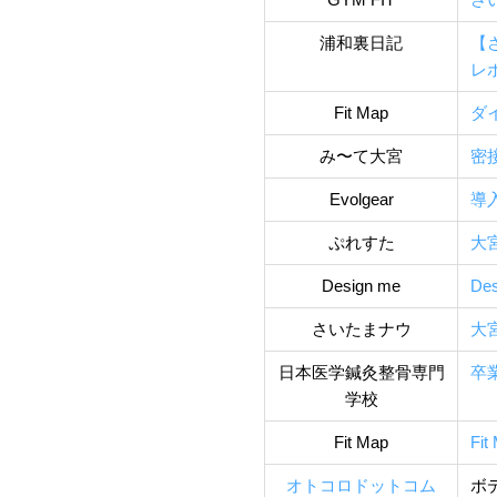
浦和裏日記
【
レ
Fit Map
ダ
み〜て大宮
密
Evolgear
導
ぷれすた
大
Design me
Des
さいたまナウ
大
日本医学鍼灸整骨専門
卒
学校
Fit Map
Fi
オトコロドットコム
ボ